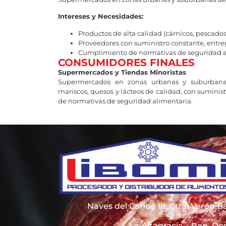
Intereses y Necesidades:
Productos de alta calidad (cárnicos, pescados,
Proveedores con suministro constante, entre
Cumplimiento de normativas de seguridad a
CONSUMIDORES FINALES
Supermercados y Tiendas Minoristas
Supermercados en zonas urbanas y suburbanas.
mariscos, quesos y lácteos de calidad, con sumini
de normativas de seguridad alimentaria.
Naves del Caribe III, Ctra. Verón 
La Altagracia – Rep. D