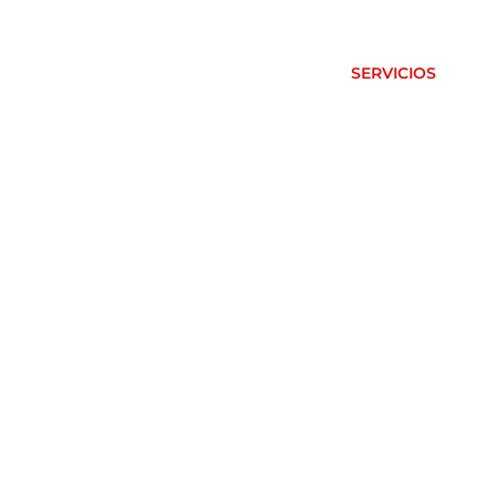
INICIO
SOBRE NOSOTROS
SERVICIOS
P
ESTROS SERVIC