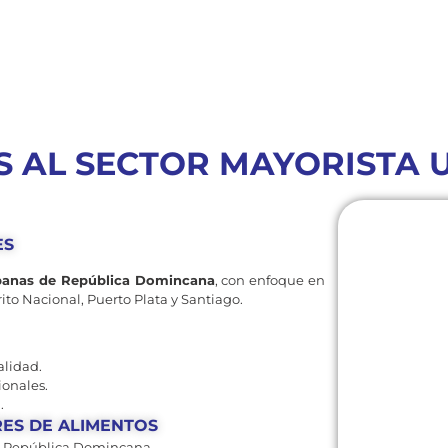
 AL SECTOR MAYORISTA 
ES
urbanas de República Domincana
, con enfoque en
rito Nacional, Puerto Plata y Santiago.
alidad.
ionales.
.
RES DE ALIMENTOS
e República Domincana.